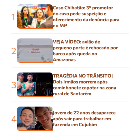
Caso Chibatão: 3º promotor
do caso pede suspeição e
1
oferecimento da denúncia para
no MP
VEJA VÍDEO: avião de
pequeno porte é rebocado por
2
barco após queda no
Amazonas
TRAGÉDIA NO TRÂNSITO |
Dois irmãos morrem após
3
caminhonete capotar na zona
rural de Santarém
Jovem de 22 anos desaparece
4
após sair para trabalhar em
fazenda em Cujubim