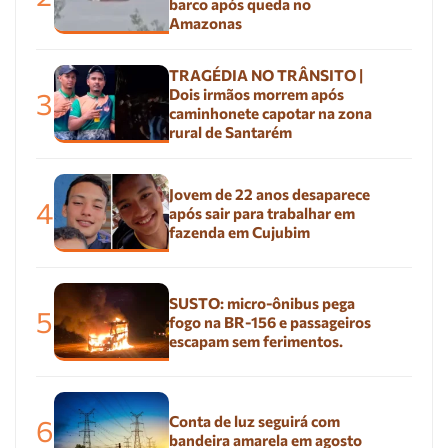
barco após queda no
Amazonas
TRAGÉDIA NO TRÂNSITO |
Dois irmãos morrem após
3
caminhonete capotar na zona
rural de Santarém
Jovem de 22 anos desaparece
4
após sair para trabalhar em
fazenda em Cujubim
SUSTO: micro-ônibus pega
5
fogo na BR-156 e passageiros
escapam sem ferimentos.
Conta de luz seguirá com
6
bandeira amarela em agosto