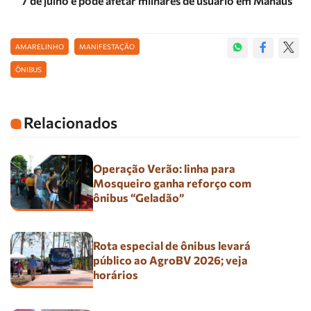
7 de julho e pode afetar milhares de usuário em Manaus
AMARELINHO
MANIFESTAÇÃO
ÔNIBUS
Relacionados
Operação Verão: linha para
Mosqueiro ganha reforço com
ônibus “Geladão”
Rota especial de ônibus levará
público ao AgroBV 2026; veja
horários