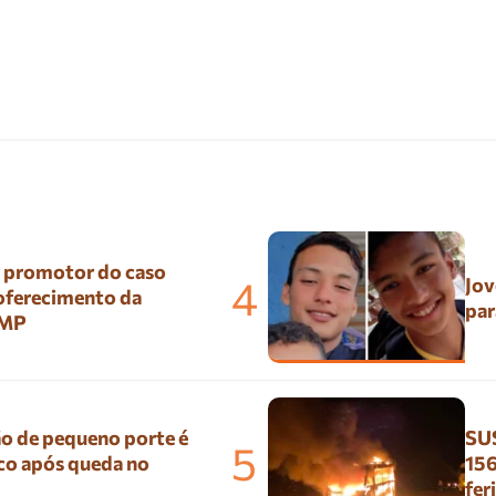
º promotor do caso
4
Jov
 oferecimento da
par
 MP
o de pequeno porte é
SUS
5
co após queda no
156
fer