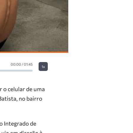
00:00 / 01:45
1x
r o celular de uma
atista, no bairro
o Integrado de
a via em direção à