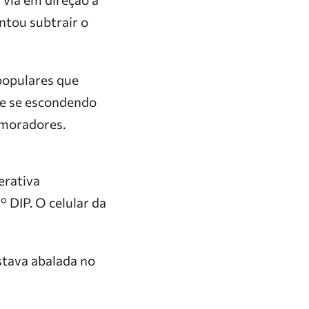
entou subtrair o
populares que
 e se escondendo
 moradores.
erativa
 DIP. O celular da
estava abalada no