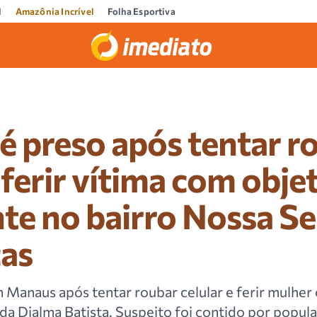
l
Amazônia Incrível
Folha Esportiva
 preso após tentar r
e ferir vítima com obje
te no bairro Nossa S
ças
Manaus após tentar roubar celular e ferir mulher
da Djalma Batista. Suspeito foi contido por popula