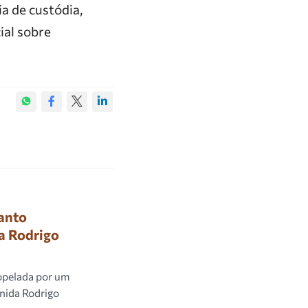
ia de custódia,
ial sobre
anto
a Rodrigo
ropelada por um
enida Rodrigo