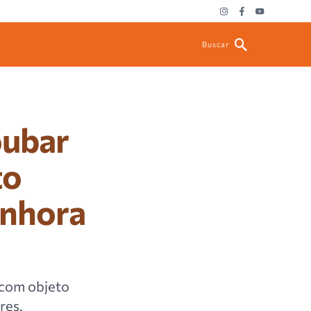
Buscar
oubar
to
enhora
 com objeto
res.