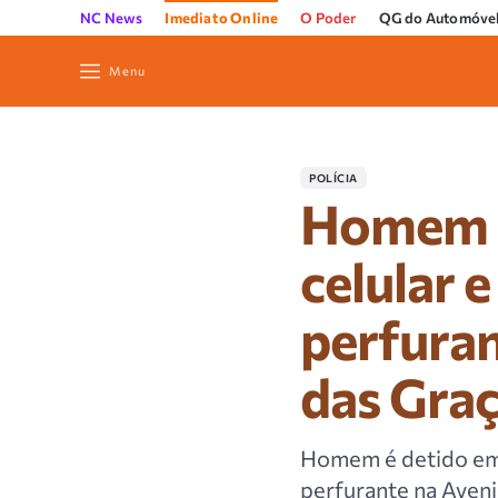
NC News
Imediato Online
O Poder
QG do Automóve
Menu
POLÍCIA
Homem é
celular 
perfuran
das Gra
Homem é detido em 
perfurante na Aveni