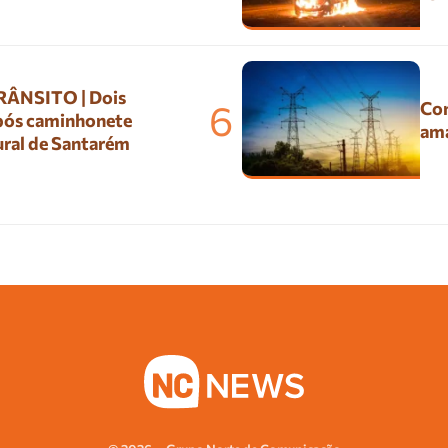
ÂNSITO | Dois
6
Con
pós caminhonete
ama
ural de Santarém