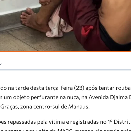
o
o na tarde desta terça-feira (23) após tentar rouba
m um objeto perfurante na nuca, na Avenida Djalma B
Graças, zona centro-sul de Manaus.
s repassadas pela vítima e registradas no 1º Distrit
ime ocorreu por volta de 14h30, quando ela seguia pel