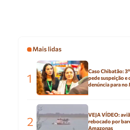
Mais lidas
Caso Chibatão: 3
1
pede suspeição e
denúncia para no
VEJA VÍDEO: aviã
2
rebocado por bar
Amazonas