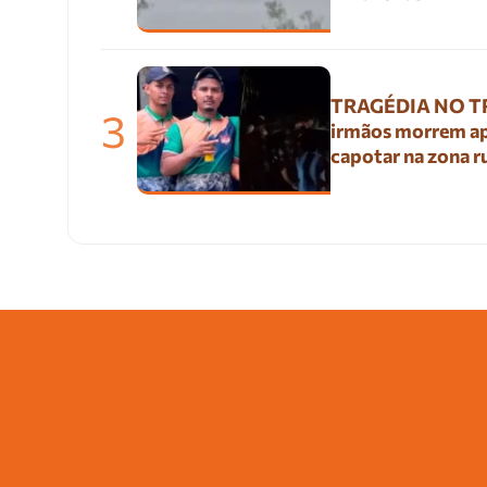
TRAGÉDIA NO TR
3
irmãos morrem a
capotar na zona r