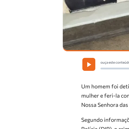
ouça este conteúd
Um homem foi detid
mulher e feri-la co
Nossa Senhora das 
Segundo informaçõe
Polícia (DIP), o cr