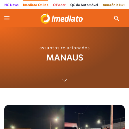
NC News
Imediato Online
O Poder
QG do Automóvel
Amazônia Incríve
assuntos relacionados
MANAUS