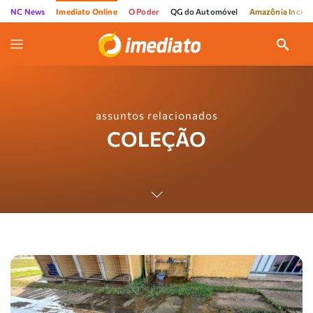
NC News
Imediato Online
O Poder
QG do Automóvel
Amazônia Incríve
assuntos relacionados
COLEÇÃO