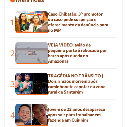
Caso Chibatão: 3º promotor
do caso pede suspeição e
1
oferecimento da denúncia para
no MP
VEJA VÍDEO: avião de
pequeno porte é rebocado por
2
barco após queda no
Amazonas
TRAGÉDIA NO TRÂNSITO |
Dois irmãos morrem após
3
caminhonete capotar na zona
rural de Santarém
Jovem de 22 anos desaparece
4
após sair para trabalhar em
fazenda em Cujubim