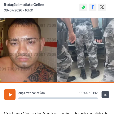
Redação Imediato Online
08/07/2026 - 16h31
ouça este conteúdo
00:00 / 01:12
1x
Cristiano Costa dos Santos, conhecido pelo apelido de