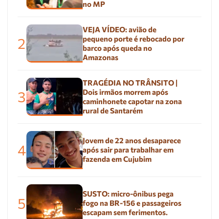
no MP
VEJA VÍDEO: avião de
pequeno porte é rebocado por
2
barco após queda no
Amazonas
TRAGÉDIA NO TRÂNSITO |
Dois irmãos morrem após
3
caminhonete capotar na zona
rural de Santarém
Jovem de 22 anos desaparece
4
após sair para trabalhar em
fazenda em Cujubim
SUSTO: micro-ônibus pega
5
fogo na BR-156 e passageiros
escapam sem ferimentos.