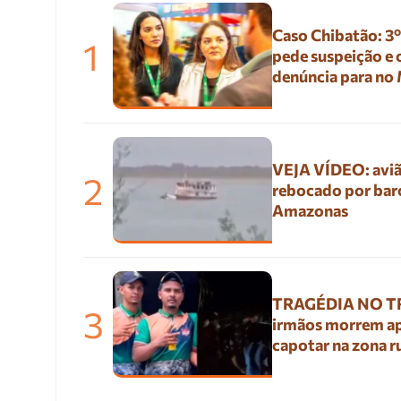
Caso Chibatão: 3
1
pede suspeição e
denúncia para no
VEJA VÍDEO: aviã
2
rebocado por bar
Amazonas
TRAGÉDIA NO TR
3
irmãos morrem a
capotar na zona r