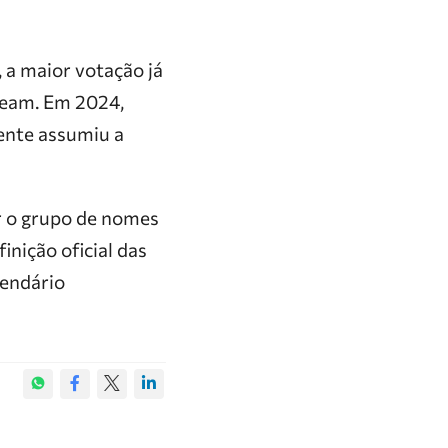
 a maior votação já
leam. Em 2024,
ente assumiu a
r o grupo de nomes
nição oficial das
lendário