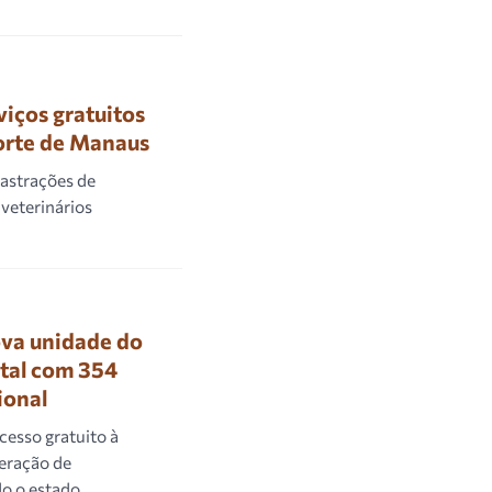
iços gratuitos
orte de Manaus
castrações de
veterinários
va unidade do
ital com 354
ional
cesso gratuito à
geração de
o o estado.