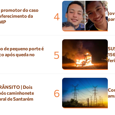
º promotor do caso
4
Jov
 oferecimento da
par
 MP
o de pequeno porte é
SUS
5
co após queda no
156
fer
ÂNSITO | Dois
6
Con
pós caminhonete
ama
ural de Santarém