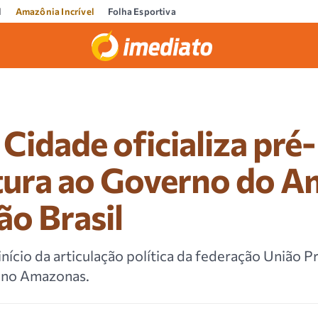
l
Amazônia Incrível
Folha Esportiva
Cidade oficializa pré-
tura ao Governo do 
ão Brasil
nício da articulação política da federação União P
6 no Amazonas.