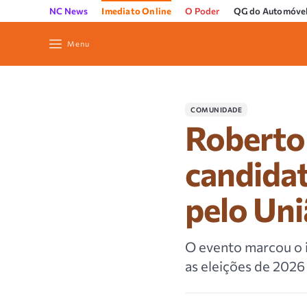
NC News
Imediato Online
O Poder
QG do Automóve
Menu
COMUNIDADE
Roberto 
candida
pelo Uni
O evento marcou o i
as eleições de 202