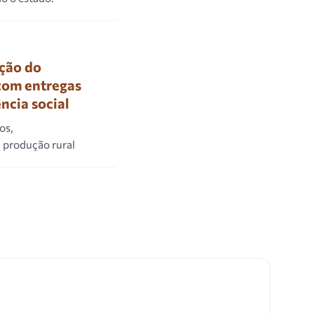
ção do
com entregas
ência social
os,
a produção rural