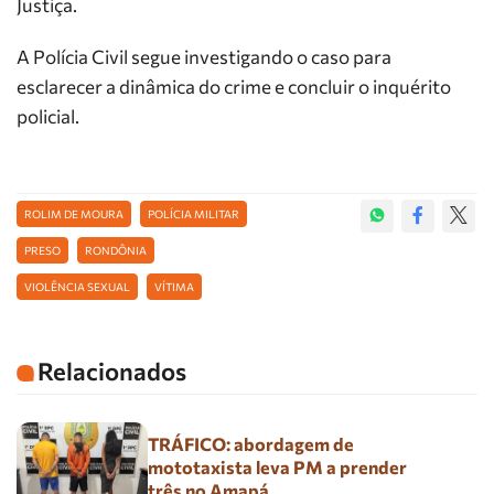
Justiça.
A Polícia Civil segue investigando o caso para
esclarecer a dinâmica do crime e concluir o inquérito
policial.
ROLIM DE MOURA
POLÍCIA MILITAR
PRESO
RONDÔNIA
VIOLÊNCIA SEXUAL
VÍTIMA
Relacionados
TRÁFICO: abordagem de
mototaxista leva PM a prender
três no Amapá