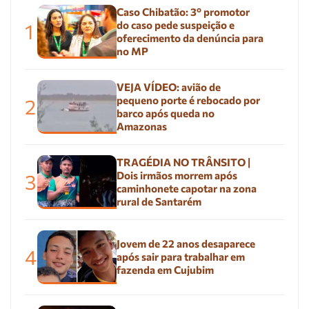
Caso Chibatão: 3º promotor
do caso pede suspeição e
1
oferecimento da denúncia para
no MP
VEJA VÍDEO: avião de
pequeno porte é rebocado por
2
barco após queda no
Amazonas
TRAGÉDIA NO TRÂNSITO |
Dois irmãos morrem após
3
caminhonete capotar na zona
rural de Santarém
Jovem de 22 anos desaparece
4
após sair para trabalhar em
fazenda em Cujubim