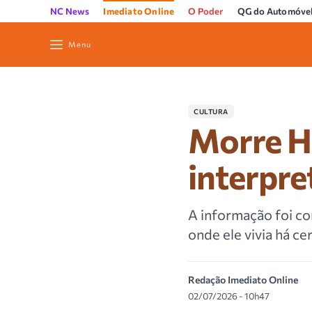
NC News
Imediato Online
O Poder
QG do Automóve
Menu
CULTURA
Morre Hi
interpre
A informação foi co
onde ele vivia há ce
Redação Imediato Online
02/07/2026 - 10h47