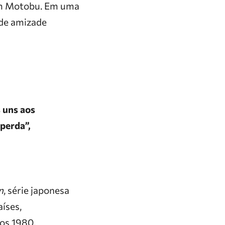
 em Motobu. Em uma
 de amizade
 uns aos
perda”,
n
, série japonesa
íses,
nos 1980.