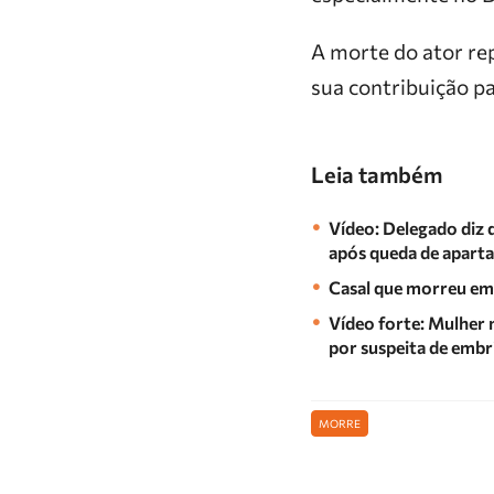
A morte do ator re
sua contribuição p
Leia também
Vídeo: Delegado diz q
após queda de apar
Casal que morreu em
Vídeo forte: Mulher 
por suspeita de embr
MORRE