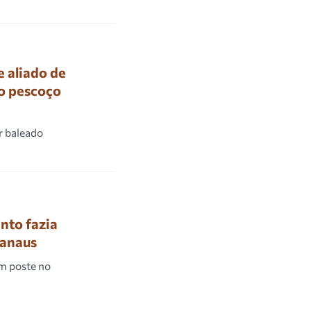
e aliado de
o pescoço
r baleado
nto fazia
Manaus
m poste no