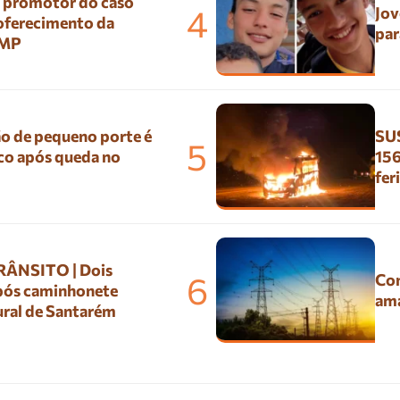
º promotor do caso
4
Jov
 oferecimento da
par
 MP
o de pequeno porte é
SUS
5
co após queda no
156
fer
ÂNSITO | Dois
6
Con
pós caminhonete
ama
ural de Santarém