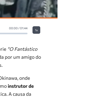
00:00 / 01:44
1x
érie
“O Fantástico
ada por um amigo do
s.
 Okinawa, onde
como
instrutor de
tica. A causa da