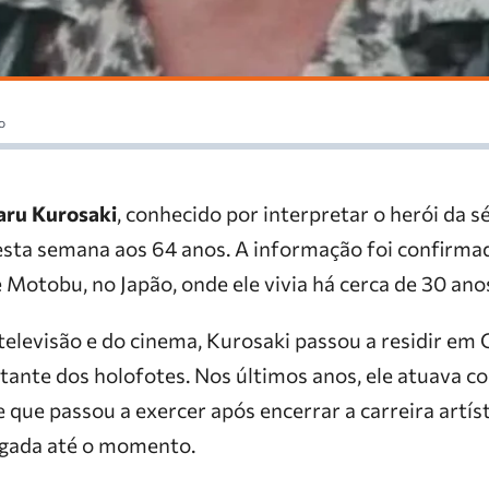
o
aru Kurosaki
, conhecido por interpretar o herói da s
esta semana aos 64 anos. A informação foi confirm
e Motobu, no Japão, onde ele vivia há cerca de 30 ano
 televisão e do cinema, Kurosaki passou a residir em
stante dos holofotes. Nos últimos anos, ele atuava 
de que passou a exercer após encerrar a carreira artís
lgada até o momento.