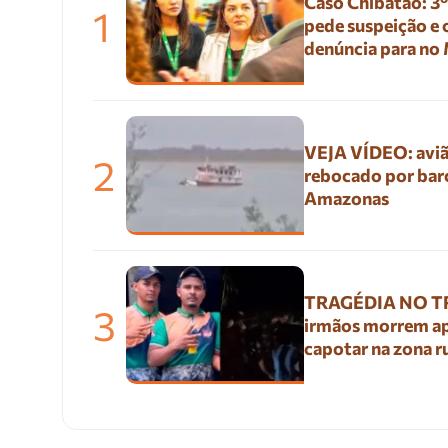
Caso Chibatão: 3
1
pede suspeição e
denúncia para no
VEJA VÍDEO: aviã
2
rebocado por bar
Amazonas
TRAGÉDIA NO TR
3
irmãos morrem a
capotar na zona r