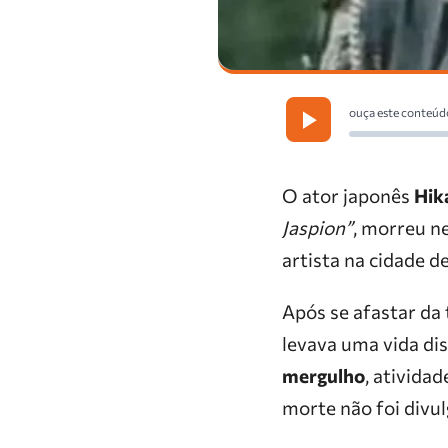
ouça este conteúd
O ator japonês
Hik
Jaspion”
, morreu n
artista na cidade d
Após se afastar da
levava uma vida di
mergulho
, ativida
morte não foi divu