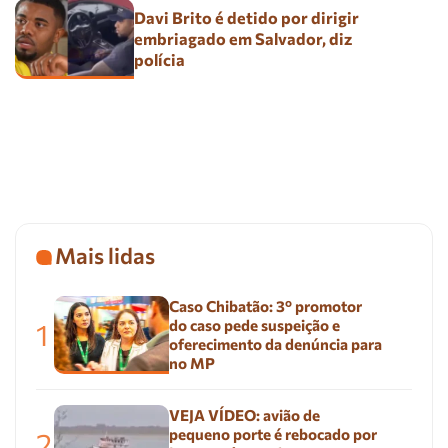
Davi Brito é detido por dirigir
embriagado em Salvador, diz
polícia
Mais lidas
Caso Chibatão: 3º promotor
do caso pede suspeição e
1
oferecimento da denúncia para
no MP
VEJA VÍDEO: avião de
pequeno porte é rebocado por
2