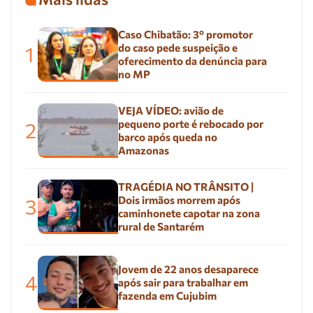
Caso Chibatão: 3º promotor
do caso pede suspeição e
1
oferecimento da denúncia para
no MP
VEJA VÍDEO: avião de
pequeno porte é rebocado por
2
barco após queda no
Amazonas
TRAGÉDIA NO TRÂNSITO |
Dois irmãos morrem após
3
caminhonete capotar na zona
rural de Santarém
Jovem de 22 anos desaparece
4
após sair para trabalhar em
fazenda em Cujubim