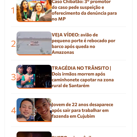
Caso Chibatão: 3º promotor
do caso pede suspeição e
1
oferecimento da denúncia para
no MP
VEJA VÍDEO: avião de
pequeno porte é rebocado por
2
barco após queda no
Amazonas
TRAGÉDIA NO TRÂNSITO |
Dois irmãos morrem após
3
caminhonete capotar na zona
rural de Santarém
Jovem de 22 anos desaparece
4
após sair para trabalhar em
fazenda em Cujubim