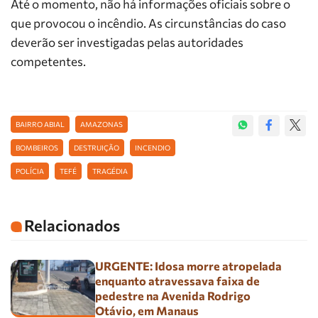
Até o momento, não há informações oficiais sobre o
que provocou o incêndio. As circunstâncias do caso
deverão ser investigadas pelas autoridades
competentes.
BAIRRO ABIAL
AMAZONAS
BOMBEIROS
DESTRUIÇÃO
INCENDIO
POLÍCIA
TEFÉ
TRAGÉDIA
Relacionados
URGENTE: Idosa morre atropelada
enquanto atravessava faixa de
pedestre na Avenida Rodrigo
Otávio, em Manaus