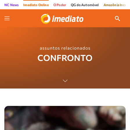
NC News
Imediato Online
O Poder
QG do Automóvel
Amazônia Incríve
assuntos relacionados
CONFRONTO