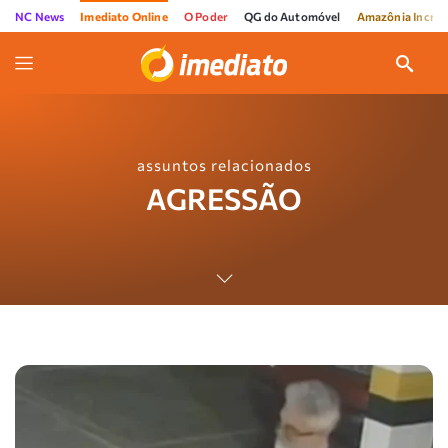
NC News
Imediato Online
O Poder
QG do Automóvel
Amazônia Incríve
assuntos relacionados
AGRESSÃO