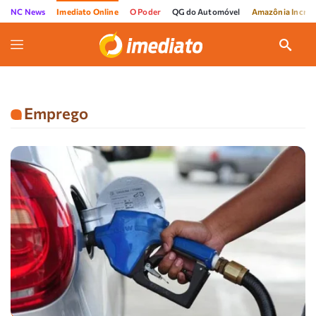
NC News
Imediato Online
O Poder
QG do Automóvel
Amazônia Incríve
Emprego