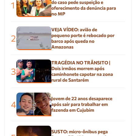
do caso pede suspeição e
1
oferecimento da denúncia para
no MP
VEJA VÍDEO: avião de
pequeno porte é rebocado por
2
barco após queda no
Amazonas
TRAGÉDIA NO TRÂNSITO |
Dois irmãos morrem após
3
caminhonete capotar na zona
rural de Santarém
Jovem de 22 anos desaparece
4
após sair para trabalhar em
fazenda em Cujubim
SUSTO: micro-ônibus pega