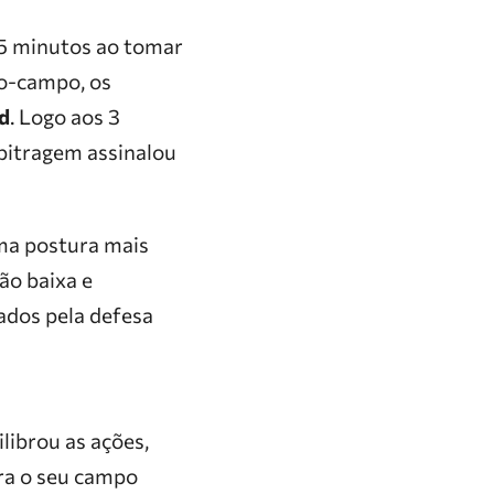
15 minutos ao tomar
o-campo, os
nd
. Logo aos 3
bitragem assinalou
ma postura mais
ão baixa e
ados pela defesa
librou as ações,
ra o seu campo