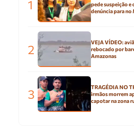
1
pede suspeição e
denúncia para no
VEJA VÍDEO: aviã
2
rebocado por bar
Amazonas
TRAGÉDIA NO TR
3
irmãos morrem a
capotar na zona r