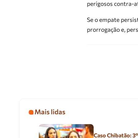
perigosos contra-a
Se o empate persisti
prorrogação e, pers
Mais lidas
Caso Chibatão: 3