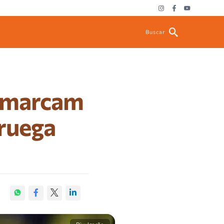
Buscar
o marcam
oruega