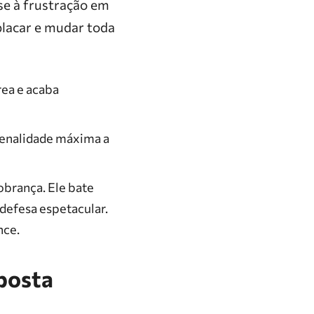
se à frustração em
 placar e mudar toda
ea e acaba
penalidade máxima a
obrança. Ele bate
 defesa espetacular.
nce.
sposta