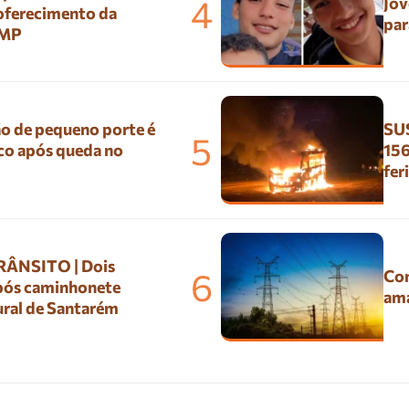
4
Jov
 oferecimento da
par
 MP
o de pequeno porte é
SUS
5
co após queda no
156
fer
ÂNSITO | Dois
6
Con
pós caminhonete
ama
ural de Santarém