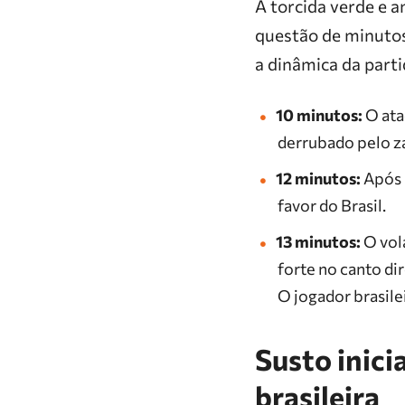
A torcida verde e 
questão de minutos.
a dinâmica da part
10 minutos:
O ata
derrubado pelo za
12 minutos:
Após 
favor do Brasil.
13 minutos:
O vol
forte no canto di
O jogador brasile
Susto inici
brasileira