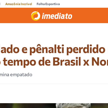
l
Amazônia Incrível
Folha Esportiva
ado e pênalti perdid
 tempo de Brasil x N
rmina empatado