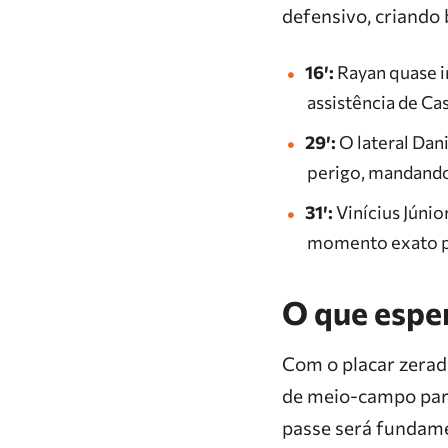
defensivo, criando 
16′:
Rayan quase i
assistência de Ca
29′:
O lateral Dan
perigo, mandando 
31′:
Vinícius Júnio
momento exato pe
O que espe
Com o placar zerado
de meio-campo para
passe será fundame