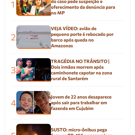
do caso pede suspeição e
1
oferecimento da denúncia para
no MP
VEJA VÍDEO: avião de
pequeno porte é rebocado por
2
barco após queda no
Amazonas
TRAGÉDIA NO TRÂNSITO |
Dois irmãos morrem após
3
caminhonete capotar na zona
rural de Santarém
Jovem de 22 anos desaparece
4
após sair para trabalhar em
fazenda em Cujubim
SUSTO: micro-ônibus pega